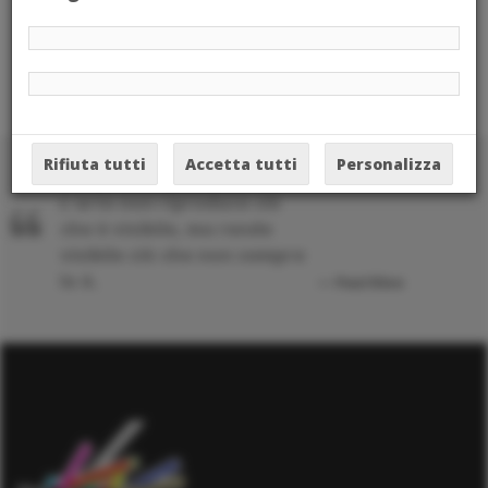
Rifiuta tutti
Accetta tutti
Personalizza
L'arte non riproduce ciò
che è visibile, ma rende
visibile ciò che non sempre
lo è.
Paul Klee