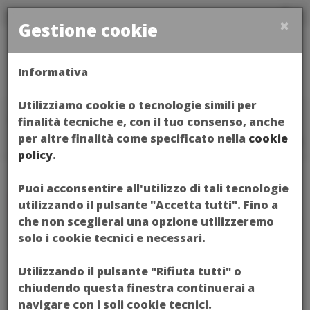
×
Gestione cookie
Toggl
Informativa
naviga
Utilizziamo cookie o tecnologie simili per
Home
EVENTI
finalità tecniche e, con il tuo consenso, anche
per altre finalità come specificato nella
cookie
policy
.
Puoi acconsentire all'utilizzo di tali tecnologie
EVENTI
utilizzando il pulsante "Accetta tutti". Fino a
che non sceglierai una opzione utilizzeremo
ARCHIVIO EVENTI
solo i cookie tecnici e necessari.
Utilizzando il pulsante "Rifiuta tutti" o
chiudendo questa finestra continuerai a
navigare con i soli cookie tecnici.