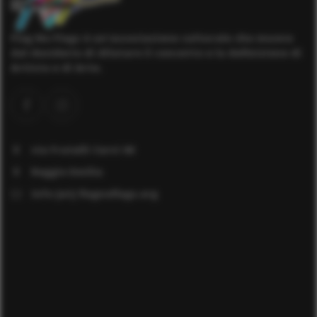
Flag No Flags è un'associazione culturale che muove
dal desiderio di dilatare il concetto e la definizione di
Artista e di Arte.
via Fratelli Cervi 60
Reggio Emilia
info [at] flagnoflags.org