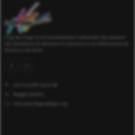
Flag No Flags è un'associazione culturale che muove
dal desiderio di dilatare il concetto e la definizione di
Artista e di Arte.
via Fratelli Cervi 60
Reggio Emilia
info [at] flagnoflags.org