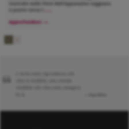
teatrale nelle Pievi dell'Appennino reggiano
e ponte verso l
......
Approfondisci
L'arte non riproduce ciò
che è visibile, ma rende
visibile ciò che non sempre
lo è.
Paul Klee