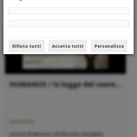
Eventi
Rifiuta tutti
Accetta tutti
Personalizza
HUMANUS / la legge del cuore...
25/06/2026
recital di Marina Coli Piccola rassegna