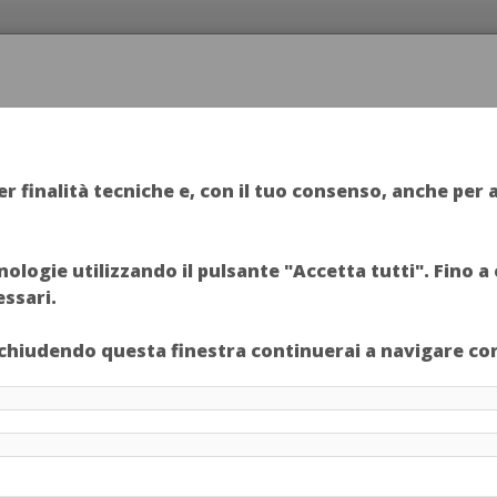
ME
EVENTI
FOTOGRAFIA EUROPEA
CHI SIAMO
MANI
er finalità tecniche e, con il tuo consenso, anche per a
ecnologie utilizzando il pulsante "Accetta tutti". Fino 
essari.
o chiudendo questa finestra continuerai a navigare con 