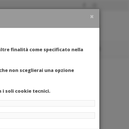
×
FESTO
CONTATTI
UN TETTO PER SAN CARLO
ltre finalità come specificato nella
a che non sceglierai una opzione
i soli cookie tecnici.