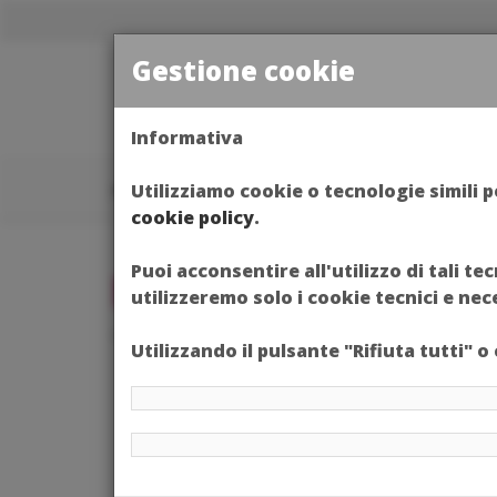
Gestione cookie
HO
Informativa
Utilizziamo cookie o tecnologie simili p
Home
MANIFESTO
cookie policy
.
Puoi acconsentire all'utilizzo di tali t
MANIFESTO
utilizzeremo solo i cookie tecnici e nec
Utilizzando il pulsante "Rifiuta tutti" 