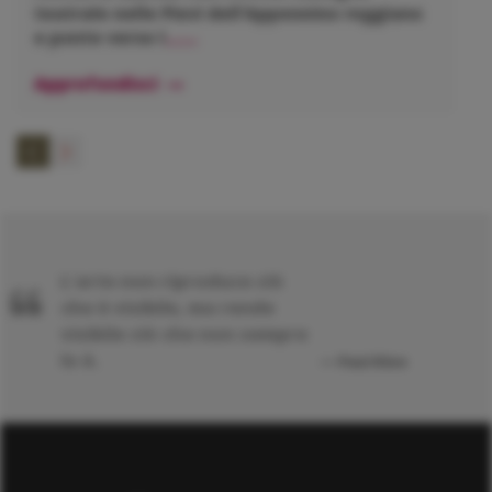
teatrale nelle Pievi dell'Appennino reggiano
e ponte verso l
......
Approfondisci
L'arte non riproduce ciò
che è visibile, ma rende
visibile ciò che non sempre
lo è.
Paul Klee