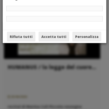
Eventi
Rifiuta tutti
Accetta tutti
Personalizza
HUMANUS / la legge del cuore...
25/06/2026
recital di Marina Coli Piccola rassegna