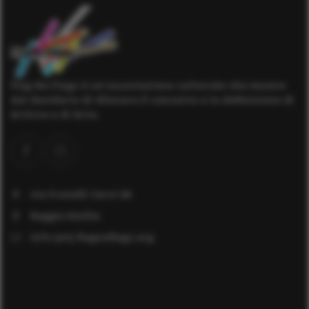
Flag No Flags è un'associazione culturale che muove
dal desiderio di dilatare il concetto e la definizione di
Artista e di Arte.
via Fratelli Cervi 60
Reggio Emilia
info [at] flagnoflags.org