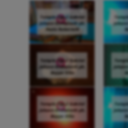
Temple Top 2 Gabriel
Temple
Johann Kvendseth ph.
Johann
Paola Rubertelli
B
Temple Top 2 Gabriel
Temple
Johann Kvendseth ph.
Johann
Beppe Villa
B
Temple Top 2 Gabriel
Temple
Johann Kvendseth ph.
Johann
Beppe Villa
B