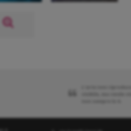
L'arte non riproduce
visibile, ma rende vi
non sempre lo è.
gs è