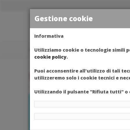
Gestione cookie
HO
Informativa
Utilizziamo cookie o tecnologie simili p
Home
EVENTI
INCONTRI 1_3
cookie policy
.
Puoi acconsentire all'utilizzo di tali t
INCONTRI 1_3
utilizzeremo solo i cookie tecnici e nec
Utilizzando il pulsante "Rifiuta tutti" 