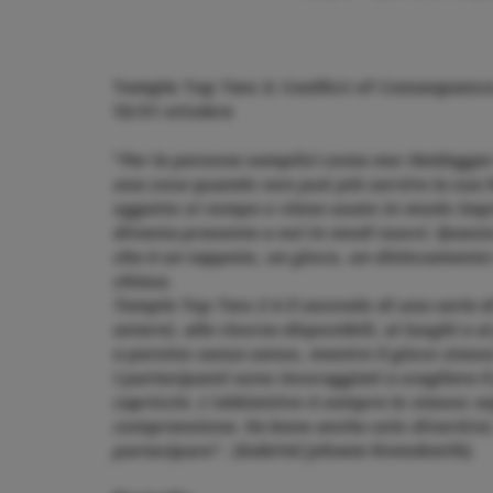
Temple Top Two 2: Conflict of Consequence
15/31 ottobre
“
Per le persone semplici come me: Heidegger 
una cosa quando non può più servire la su
oggetto si rompe o viene usato in modo impro
diventa presente a noi in modi nuovi. Questa
che è un tappeto, un gioco, un dislocamento 
chiesa.
Temple Top Two 2 è il secondo di una serie di
esterni, alle risorse disponibili, ai luoghi e 
e persino senza senso, mentre il gioco stesso
I partecipanti sono incoraggiati a scegliere i
capriccio. L’obbiettivo è sempre lo stesso: e
comprensione. Va bene anche solo divertirsi,
partecipare”.
(Gabriel Johann Kvendseth)