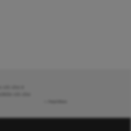
 ciò che è
sibile ciò che
Paul Klee