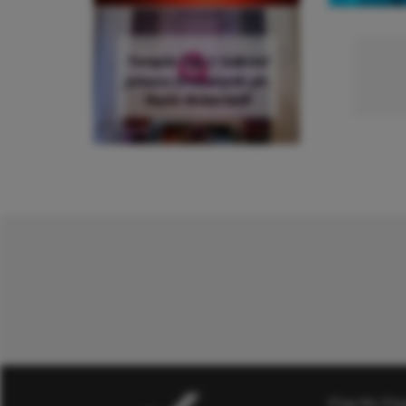
Temple Top 2 Gabriel
Johann Kvendseth ph.
Paola Rubertelli
Flag No Fla