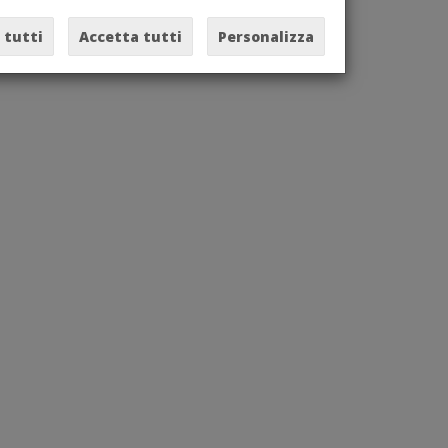
 tutti
Accetta tutti
Personalizza
Apri documento
.pdf