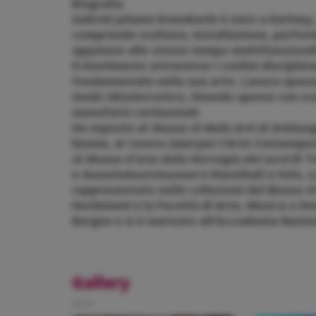
Biografia
Gabriel Johann Kvendseth è nato a Karlsøy, 
comprende scultura, installazione, perform
appaiono allo stesso tempo multifunzionali 
Il movimento attraverso i confini disciplinar
fondamentale nella sua arte. Lavora spess
modo idiosincratico, finendo spesso con sc
manufatti cerimoniali.
Ha esposto al
Museo di Belle Arti di Arkhan
Russia, al
Centro Sámi
per l'Arte Contempor
al
Museo d'arte della Norvegia del nord
di T
e
Kunstindustrimuseet
e Kunsthall a Oslo, 
rappresentato nelle collezioni del Museo d'
Hordaland e la Facoltà di Arte, Musica e Des
Bergen e si è laureato all'Accademia Nazio
Gallery