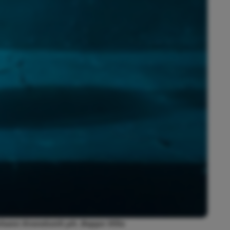
ohann Kvendseth ph. Beppe Villa