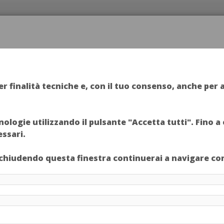
ME
EVENTI
FOTOGRAFIA EUROPEA
CHI SIAMO
MANI
er finalità tecniche e, con il tuo consenso, anche per a
ecnologie utilizzando il pulsante "Accetta tutti". Fino 
essari.
o chiudendo questa finestra continuerai a navigare con 
R
R