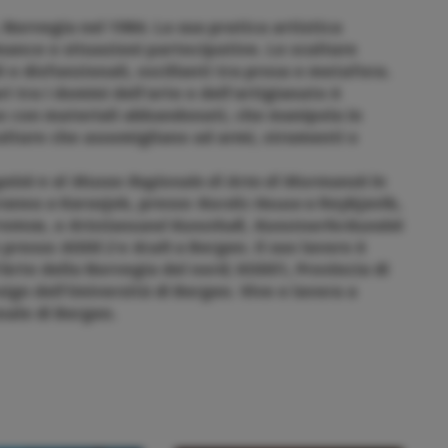
Norvegia nel 1984. La sua pratica artistica
ance e situazioni partecipative. Le sculture
e disfunzionali, oscillanti tra prosa e metafora.
i tra i domini dell'arte e dell'artigianato è
o con materiali abbandonati, che manipola in
ulture che assomigliano ad armi, strumenti o
gelsk
e al
Museo Regionale di Arte di Murmansk
in
anea a Karasjok, presso
Nordic House
a Reykjavik,
romsø, a
Kristiansand Kunsthal
l,
Kunstnerforbunde
t
e presso
KODE 2
e
Kraft
a Bergen. Il suo lavoro è
Arte della Norvegia del nord; KODE1, Provincia di
ign dell'Università di Bergen. Vive e lavora a
nale di Bergen.