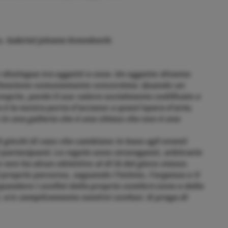
. Gabriel Johann Kvendseth
distingue tra oggetti e cose. Un oggetto diventa
a funzione comunemente concordata. Quando un
prio, perde il suo valore socialmente codificato e
 è la nostra porta d'accesso a quest'opera d'arte,
in una galleria che è una chiesa che non è una
 giochi di caos che cambiano in base agli eventi
ai partecipanti. Le regole sono stravaganti, arbitrarie
 non ha alcun obiettivo al di là del gioco stesso.
l proprio percorso, seguendo l'istinto, l’urgenza o il
spandere i confini della propria comfort-zone e della
 e/o semplicemente sentirsi confusi. Si prega di